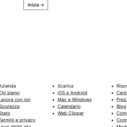
Inizia
→
Azienda
Scarica
Riso
Chi siamo
iOS e Android
Cent
Lavora con noi
Mac e Windows
Prez
Sicurezza
Calendario
Blog
Stato
Web Clipper
Com
Termini e privacy
Conn
I tuoi diritti alla
Mode