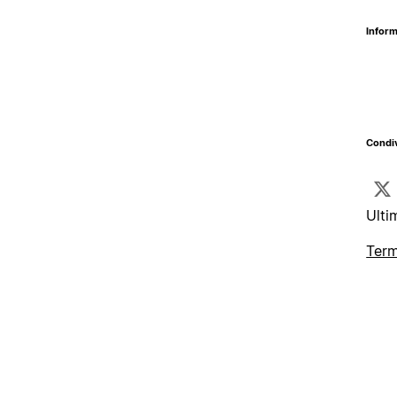
Inform
Condiv
Ulti
Term