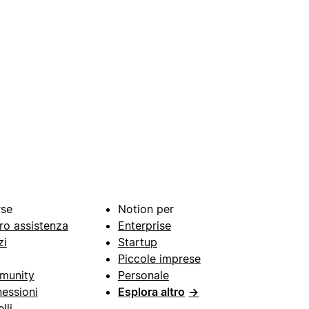
rse
Notion per
ro assistenza
Enterprise
zi
Startup
Piccole imprese
munity
Personale
essioni
Esplora altro
→
lli