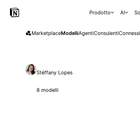
Prodotto
AI
So
Marketplace
Modelli
Agenti
Consulenti
Connessi
Stéffany Lopes
8 modelli