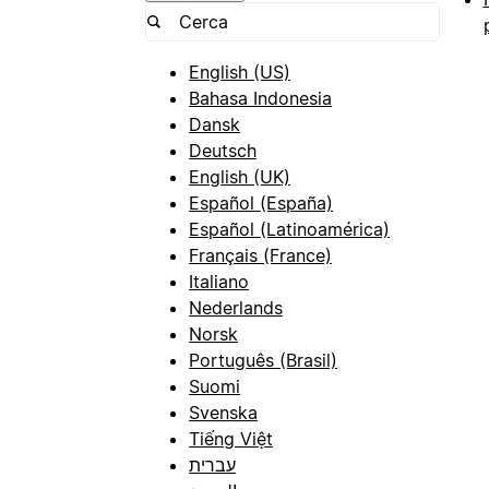
English (US)
Bahasa Indonesia
Dansk
Deutsch
English (UK)
Español (España)
Español (Latinoamérica)
Français (France)
Italiano
Nederlands
Norsk
Português (Brasil)
Suomi
Svenska
Tiếng Việt
עברית