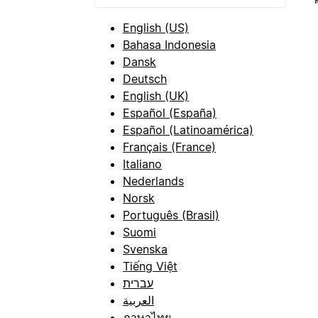
English (US)
Bahasa Indonesia
Dansk
Deutsch
English (UK)
Español (España)
Español (Latinoamérica)
Français (France)
Italiano
Nederlands
Norsk
Português (Brasil)
Suomi
Svenska
Tiếng Việt
עברית
العربية
ภาษาไทย