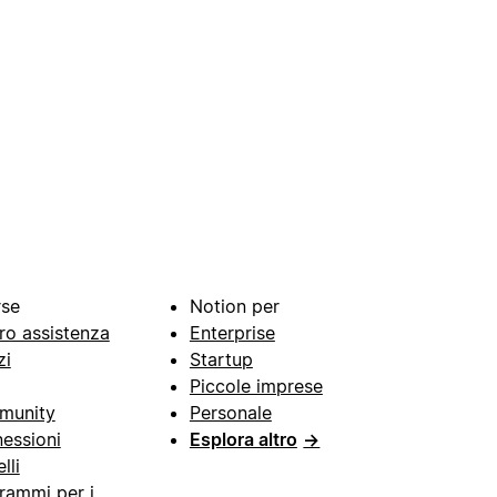
rse
Notion per
ro assistenza
Enterprise
zi
Startup
Piccole imprese
munity
Personale
essioni
Esplora altro
→
lli
rammi per i