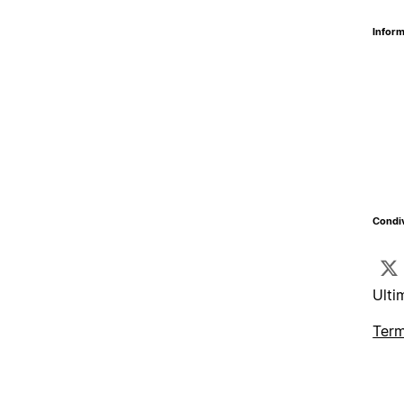
Inform
Condiv
Ulti
Term