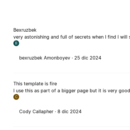
Bexruzbek
very astonishing and full of secrets when I find I will 
B
bexruzbek Amonboyev ·
25 dic 2024
This template is fire
I use this as part of a bigger page but it is very go
C
Cody Callapher ·
8 dic 2024