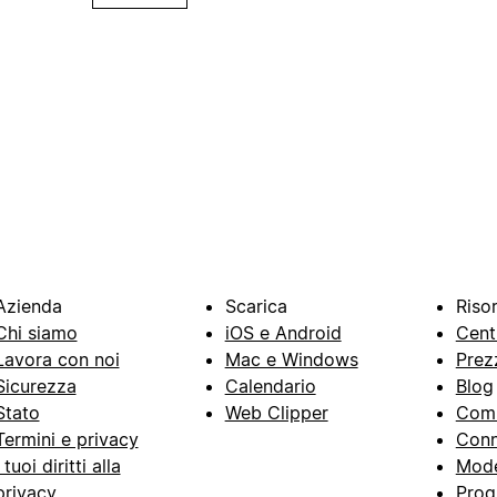
Azienda
Scarica
Riso
Chi siamo
iOS e Android
Cent
Lavora con noi
Mac e Windows
Prez
Sicurezza
Calendario
Blog
Stato
Web Clipper
Com
Termini e privacy
Conn
I tuoi diritti alla
Mode
privacy
Prog