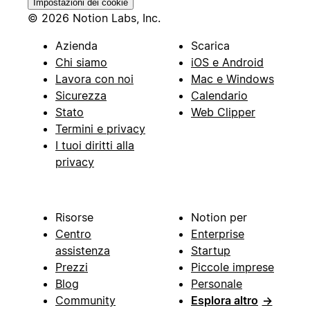
Impostazioni dei cookie
© 2026 Notion Labs, Inc.
Azienda
Scarica
Chi siamo
iOS e Android
Lavora con noi
Mac e Windows
Sicurezza
Calendario
Stato
Web Clipper
Termini e privacy
I tuoi diritti alla
privacy
Risorse
Notion per
Centro
Enterprise
assistenza
Startup
Prezzi
Piccole imprese
Blog
Personale
Community
Esplora altro
→