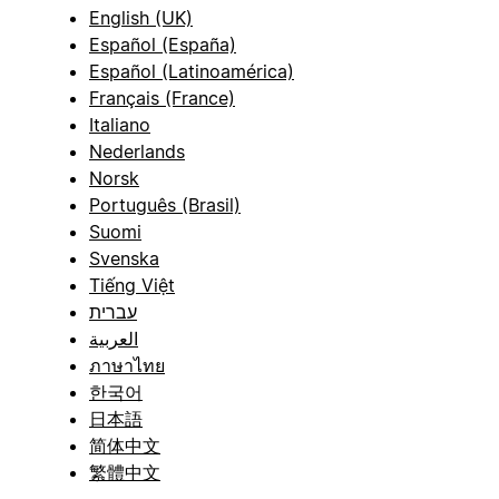
English (UK)
Español (España)
Español (Latinoamérica)
Français (France)
Italiano
Nederlands
Norsk
Português (Brasil)
Suomi
Svenska
Tiếng Việt
עברית
العربية
ภาษาไทย
한국어
日本語
简体中文
繁體中文