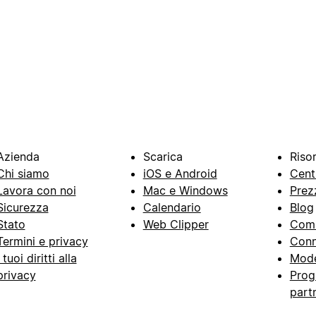
Azienda
Scarica
Riso
Chi siamo
iOS e Android
Cent
Lavora con noi
Mac e Windows
Prez
Sicurezza
Calendario
Blog
Stato
Web Clipper
Com
Termini e privacy
Conn
I tuoi diritti alla
Mode
privacy
Prog
part