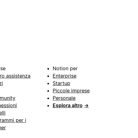
rse
Notion per
ro assistenza
Enterprise
zi
Startup
Piccole imprese
munity
Personale
essioni
Esplora altro
→
lli
rammi per i
ner