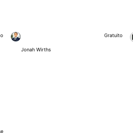
to
Gratuito
Jonah Wirths
se