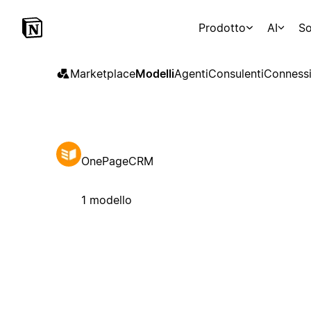
Prodotto
AI
So
Marketplace
Modelli
Agenti
Consulenti
Connessi
OnePageCRM
1 modello