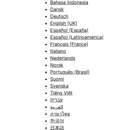
Bahasa Indonesia
Dansk
Deutsch
English (UK)
Español (España)
Español (Latinoamérica)
Français (France)
Italiano
Nederlands
Norsk
Português (Brasil)
Suomi
Svenska
Tiếng Việt
עברית
العربية
ภาษาไทย
한국어
日本語