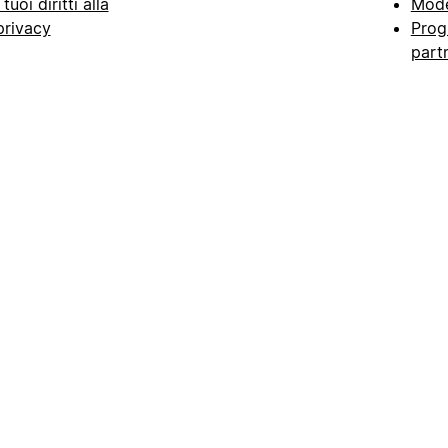
I tuoi diritti alla
Mode
privacy
Prog
part