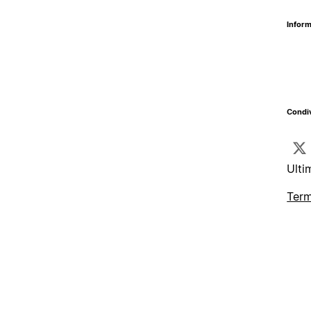
Inform
Condiv
Ulti
Term