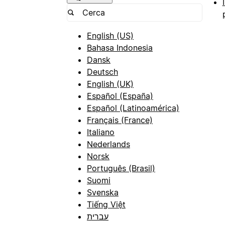
English (US)
Bahasa Indonesia
Dansk
Deutsch
English (UK)
Español (España)
Español (Latinoamérica)
Français (France)
Italiano
Nederlands
Norsk
Português (Brasil)
Suomi
Svenska
Tiếng Việt
עברית