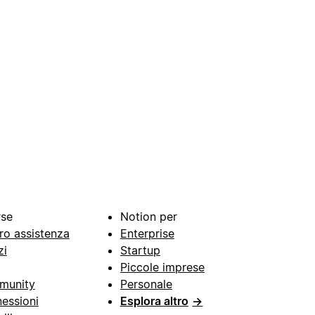
rse
Notion per
ro assistenza
Enterprise
zi
Startup
Piccole imprese
munity
Personale
essioni
Esplora altro
→