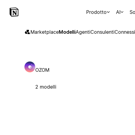
Prodotto
AI
So
Marketplace
Modelli
Agenti
Consulenti
Connessi
OZOM
2 modelli