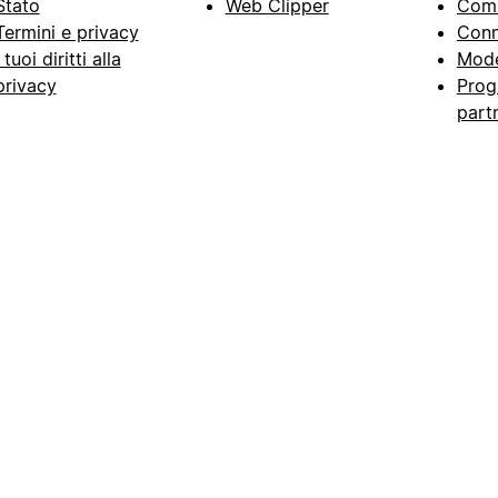
Stato
Web Clipper
Com
Termini e privacy
Conn
I tuoi diritti alla
Mode
privacy
Prog
part