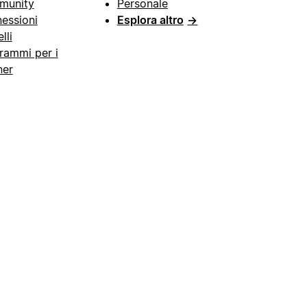
munity
Personale
essioni
Esplora altro
→
lli
rammi per i
ner