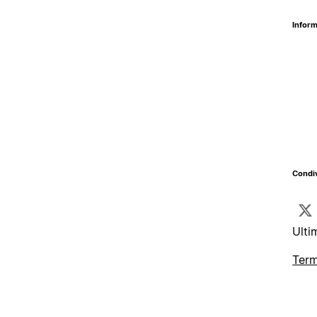
Inform
Condiv
Ulti
Term