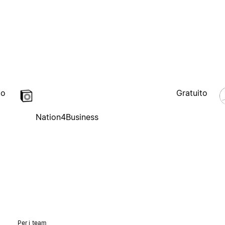
to
Gratuito
Nation4Business
Per i team