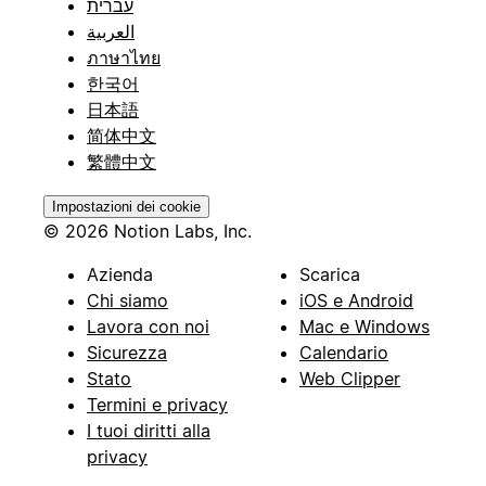
עברית
العربية
ภาษาไทย
한국어
日本語
简体中文
繁體中文
Impostazioni dei cookie
© 2026 Notion Labs, Inc.
Azienda
Scarica
Chi siamo
iOS e Android
Lavora con noi
Mac e Windows
Sicurezza
Calendario
Stato
Web Clipper
Termini e privacy
I tuoi diritti alla
privacy