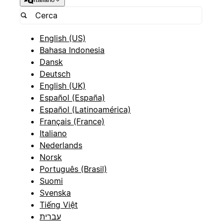
English (US)
Bahasa Indonesia
Dansk
Deutsch
English (UK)
Español (España)
Español (Latinoamérica)
Français (France)
Italiano
Nederlands
Norsk
Português (Brasil)
Suomi
Svenska
Tiếng Việt
עברית