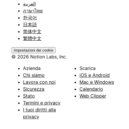
العربية
ภาษาไทย
한국어
日本語
简体中文
繁體中文
Impostazioni dei cookie
© 2026 Notion Labs, Inc.
Azienda
Scarica
Chi siamo
iOS e Android
Lavora con noi
Mac e Windows
Sicurezza
Calendario
Stato
Web Clipper
Termini e privacy
I tuoi diritti alla
privacy