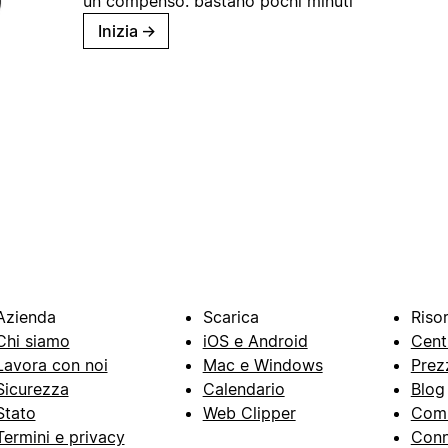
un compenso: bastano pochi minuti
Inizia
→
Azienda
Scarica
Riso
Chi siamo
iOS e Android
Cent
Lavora con noi
Mac e Windows
Prez
Sicurezza
Calendario
Blog
Stato
Web Clipper
Com
Termini e privacy
Conn