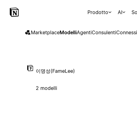
Prodotto
AI
So
Marketplace
Modelli
Agenti
Consulenti
Connessi
이명성(FameLee)
2 modelli