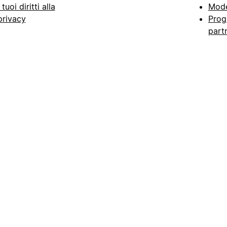
I tuoi diritti alla
Mode
privacy
Prog
part