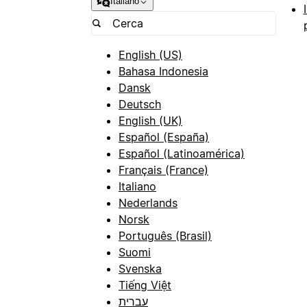
Italiano
English (US)
Bahasa Indonesia
Dansk
Deutsch
English (UK)
Español (España)
Español (Latinoamérica)
Français (France)
Italiano
Nederlands
Norsk
Português (Brasil)
Suomi
Svenska
Tiếng Việt
עברית