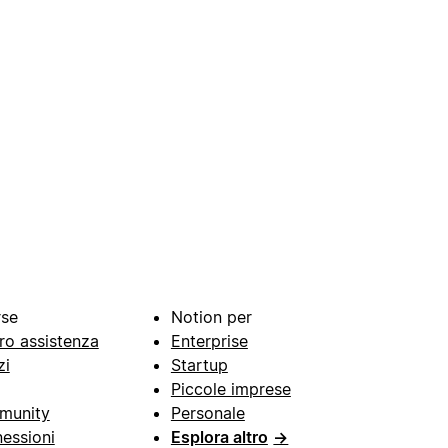
rse
Notion per
ro assistenza
Enterprise
zi
Startup
Piccole imprese
munity
Personale
essioni
Esplora altro
→