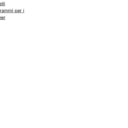
lli
rammi per i
ner