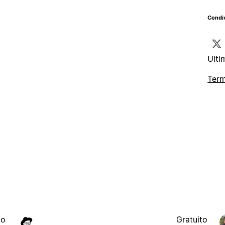
Condiv
Ulti
Term
to
Gratuito