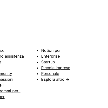
rse
Notion per
ro assistenza
Enterprise
zi
Startup
Piccole imprese
munity
Personale
essioni
Esplora altro
→
lli
rammi per i
ner