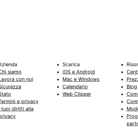
Azienda
Scarica
Riso
Chi siamo
iOS e Android
Cent
Lavora con noi
Mac e Windows
Prez
Sicurezza
Calendario
Blog
Stato
Web Clipper
Com
Termini e privacy
Conn
I tuoi diritti alla
Mode
privacy
Prog
part