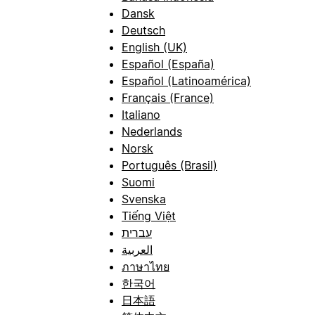
Dansk
Deutsch
English (UK)
Español (España)
Español (Latinoamérica)
Français (France)
Italiano
Nederlands
Norsk
Português (Brasil)
Suomi
Svenska
Tiếng Việt
עברית
العربية
ภาษาไทย
한국어
日本語