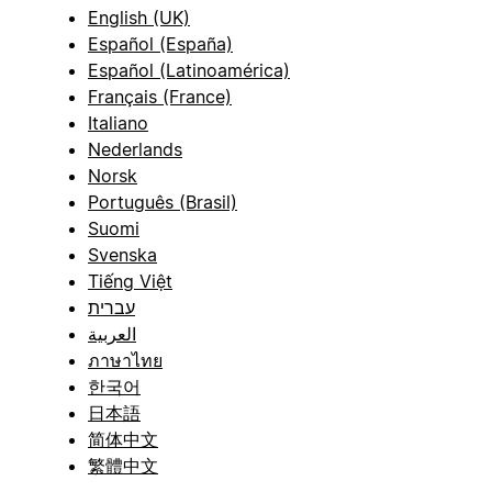
English (UK)
Español (España)
Español (Latinoamérica)
Français (France)
Italiano
Nederlands
Norsk
Português (Brasil)
Suomi
Svenska
Tiếng Việt
עברית
العربية
ภาษาไทย
한국어
日本語
简体中文
繁體中文