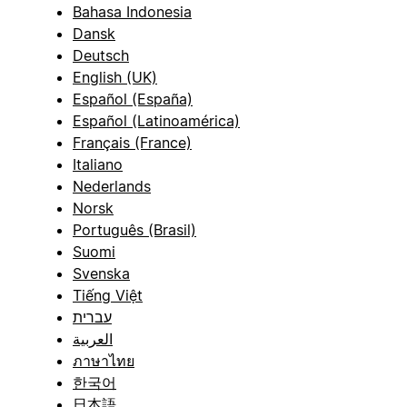
Bahasa Indonesia
Dansk
Deutsch
English (UK)
Español (España)
Español (Latinoamérica)
Français (France)
Italiano
Nederlands
Norsk
Português (Brasil)
Suomi
Svenska
Tiếng Việt
עברית
العربية
ภาษาไทย
한국어
日本語