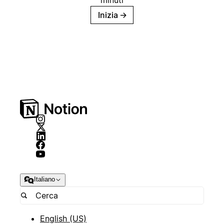
minuti
Inizia
→
Italiano
English (US)