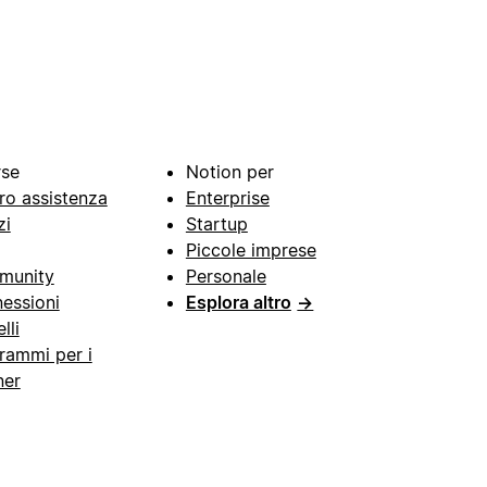
rse
Notion per
ro assistenza
Enterprise
zi
Startup
Piccole imprese
munity
Personale
essioni
Esplora altro
→
lli
rammi per i
ner