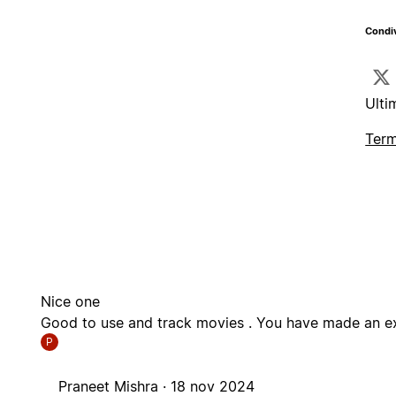
Condiv
Ulti
Term
Nice one
Good to use and track movies . You have made an ex
P
Praneet Mishra ·
18 nov 2024