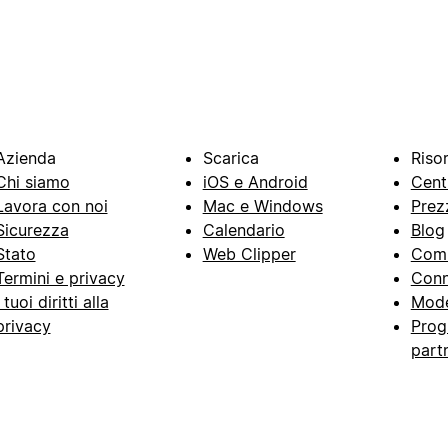
Azienda
Scarica
Riso
Chi siamo
iOS e Android
Cent
Lavora con noi
Mac e Windows
Prez
Sicurezza
Calendario
Blog
Stato
Web Clipper
Com
Termini e privacy
Conn
I tuoi diritti alla
Mode
privacy
Prog
part