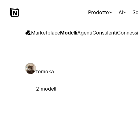
Prodotto
AI
So
Marketplace
Modelli
Agenti
Consulenti
Connessi
tomoka
2 modelli