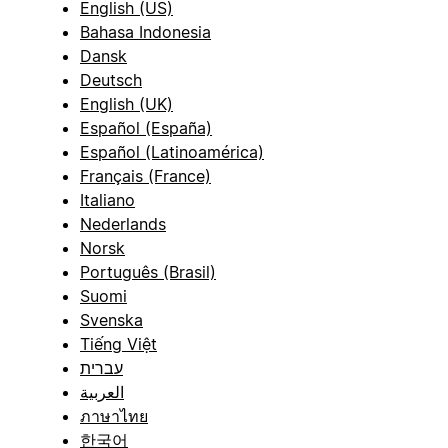
English (US)
Bahasa Indonesia
Dansk
Deutsch
English (UK)
Español (España)
Español (Latinoamérica)
Français (France)
Italiano
Nederlands
Norsk
Português (Brasil)
Suomi
Svenska
Tiếng Việt
עברית
العربية
ภาษาไทย
한국어