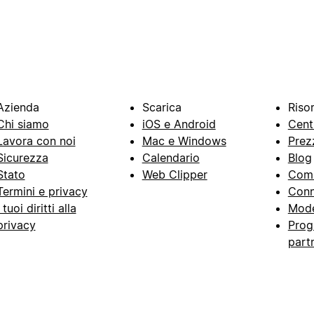
Azienda
Scarica
Riso
Chi siamo
iOS e Android
Cent
Lavora con noi
Mac e Windows
Prez
Sicurezza
Calendario
Blog
Stato
Web Clipper
Com
Termini e privacy
Conn
I tuoi diritti alla
Mode
privacy
Prog
part