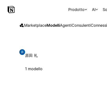
Prodotto
AI
So
Marketplace
Modelli
Agenti
Consulenti
Connessi
原
原田 礼
1 modello