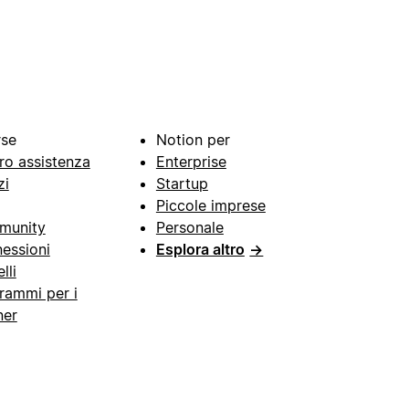
rse
Notion per
ro assistenza
Enterprise
zi
Startup
Piccole imprese
munity
Personale
essioni
Esplora altro
→
lli
rammi per i
ner