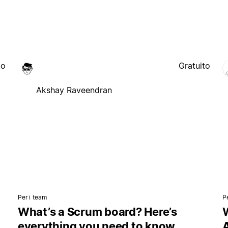
to
Gratuito
Akshay Raveendran
Per i team
P
What’s a Scrum board? Here’s
everything you need to know