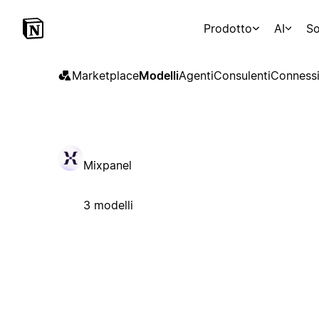
Prodotto
AI
So
Marketplace
Modelli
Agenti
Consulenti
Connessi
Mixpanel
3 modelli