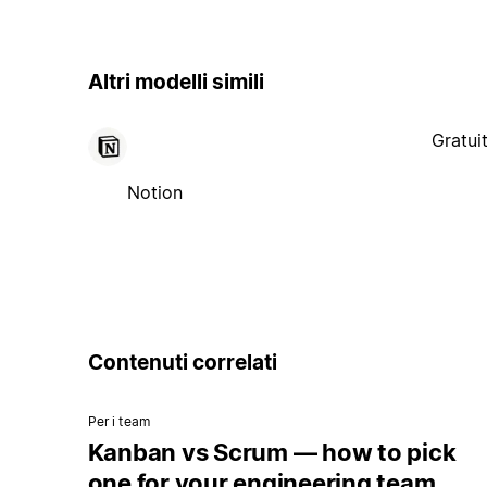
Altri modelli simili
Gratui
Notion
Contenuti correlati
Per i team
Kanban vs Scrum — how to pick
one for your engineering team