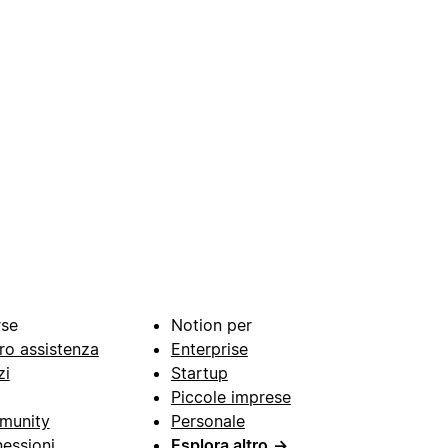
rse
Notion per
ro assistenza
Enterprise
zi
Startup
Piccole imprese
munity
Personale
essioni
Esplora altro
→