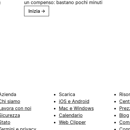
un compenso: bastano pochi minuti
Inizia
→
Azienda
Scarica
Riso
Chi siamo
iOS e Android
Cent
Lavora con noi
Mac e Windows
Prez
Sicurezza
Calendario
Blog
Stato
Web Clipper
Com
Termini e privacy
Conn