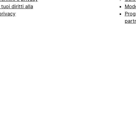
I tuoi diritti alla
Mode
privacy
Prog
part