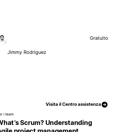
Gratuito
Jimmy Rodriguez
Visita il Centro assistenza
er i team
What’s Scrum? Understanding
Agile project management