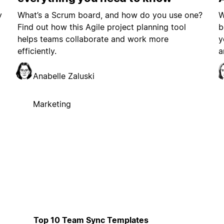
y
What’s a Scrum board, and how do you use one?
W
Find out how this Agile project planning tool
b
helps teams collaborate and work more
y
efficiently.
a
Anabelle Zaluski
Marketing
Top 10 Team Sync Templates