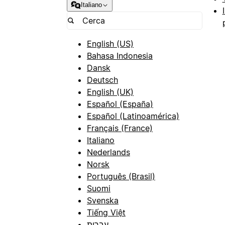
Italiano
English (US)
Bahasa Indonesia
Dansk
Deutsch
English (UK)
Español (España)
Español (Latinoamérica)
Français (France)
Italiano
Nederlands
Norsk
Português (Brasil)
Suomi
Svenska
Tiếng Việt
עברית