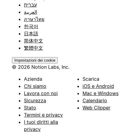
עברית
العربية
ภาษาไทย
한국어
日本語
简体中文
繁體中文
Impostazioni dei cookie
© 2026 Notion Labs, Inc.
Azienda
Scarica
Chi siamo
iOS e Android
Lavora con noi
Mac e Windows
Sicurezza
Calendario
Stato
Web Clipper
Termini e privacy
I tuoi diritti alla
privacy