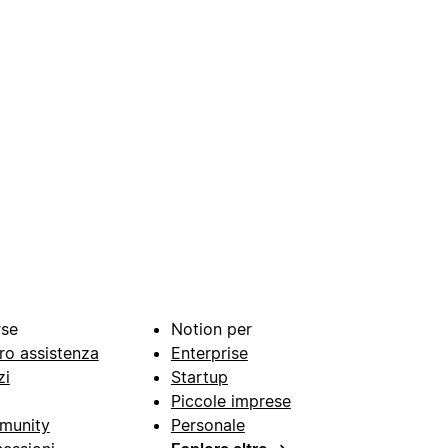
rse
Notion per
ro assistenza
Enterprise
zi
Startup
Piccole imprese
munity
Personale