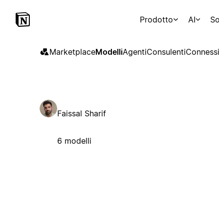
Prodotto
AI
So
Marketplace
Modelli
Agenti
Consulenti
Connessi
Faissal Sharif
6 modelli