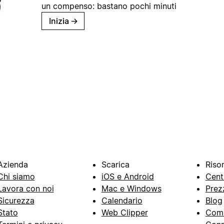
un compenso: bastano pochi minuti
Inizia
→
Azienda
Scarica
Riso
Chi siamo
iOS e Android
Cent
Lavora con noi
Mac e Windows
Prez
Sicurezza
Calendario
Blog
Stato
Web Clipper
Com