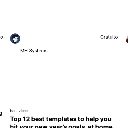
to
Gratuito
MH Systems
Ispirazione
g
Top 12 best templates to help you
hit your new year’s goals, at home