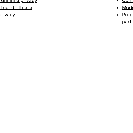
Termini e privacy
Conn
I tuoi diritti alla
Mode
privacy
Prog
part