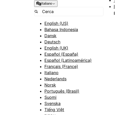
Italiano
English (US)
Bahasa Indonesia
Dansk
Deutsch
English (UK)
Español (España)
Español (Latinoamérica)
Français (France)
Italiano
Nederlands
Norsk
Português (Brasil)
Suomi
Svenska
Tiếng Việt