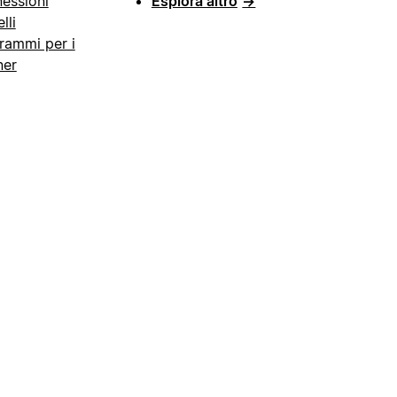
essioni
Esplora altro
→
lli
rammi per i
ner