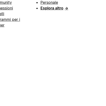
munity
Personale
essioni
Esplora altro
→
lli
rammi per i
ner