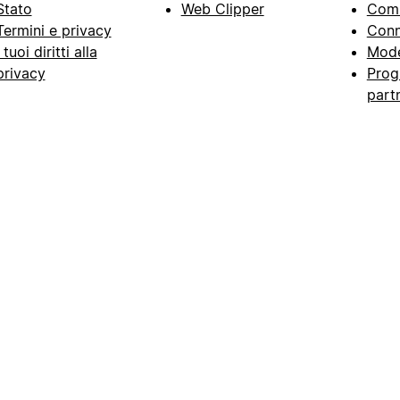
Stato
Web Clipper
Com
Termini e privacy
Conn
I tuoi diritti alla
Mode
privacy
Prog
part