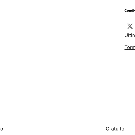
Condiv
Ulti
Term
to
Gratuito