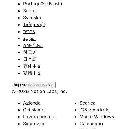
Português (Brasil)
Suomi
Svenska
Tiếng Việt
עברית
العربية
ภาษาไทย
한국어
日本語
简体中文
繁體中文
Impostazioni dei cookie
© 2026 Notion Labs, Inc.
Azienda
Scarica
Chi siamo
iOS e Android
Lavora con noi
Mac e Windows
Sicurezza
Calendario