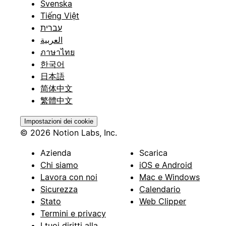
Svenska
Tiếng Việt
עברית
العربية
ภาษาไทย
한국어
日本語
简体中文
繁體中文
Impostazioni dei cookie
© 2026 Notion Labs, Inc.
Azienda
Scarica
Chi siamo
iOS e Android
Lavora con noi
Mac e Windows
Sicurezza
Calendario
Stato
Web Clipper
Termini e privacy
I tuoi diritti alla