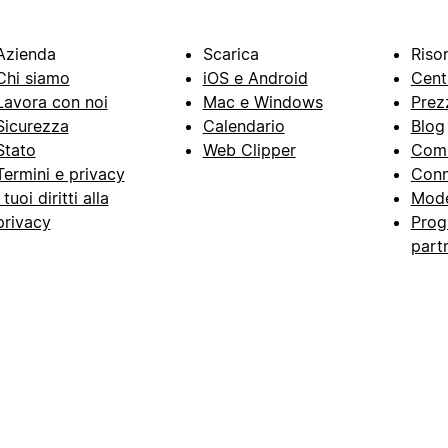
Azienda
Scarica
Riso
Chi siamo
iOS e Android
Cent
Lavora con noi
Mac e Windows
Prez
Sicurezza
Calendario
Blog
Stato
Web Clipper
Com
Termini e privacy
Conn
I tuoi diritti alla
Mode
privacy
Prog
part