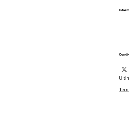
Inform
Condiv
Ulti
Term