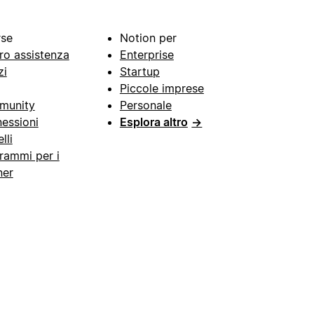
rse
Notion per
ro assistenza
Enterprise
zi
Startup
Piccole imprese
munity
Personale
essioni
Esplora altro
→
lli
rammi per i
ner