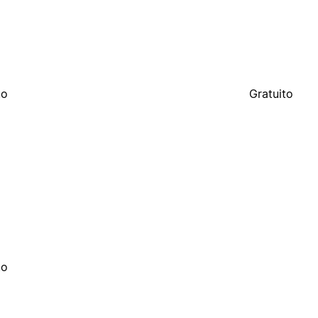
to
Gratuito
to