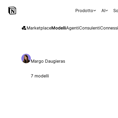
Prodotto
AI
So
Marketplace
Modelli
Agenti
Consulenti
Connessi
Margo Daugieras
7 modelli