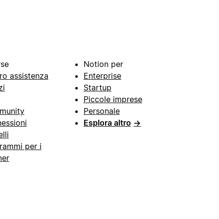
rse
Notion per
ro assistenza
Enterprise
zi
Startup
Piccole imprese
munity
Personale
essioni
Esplora altro
→
lli
rammi per i
ner