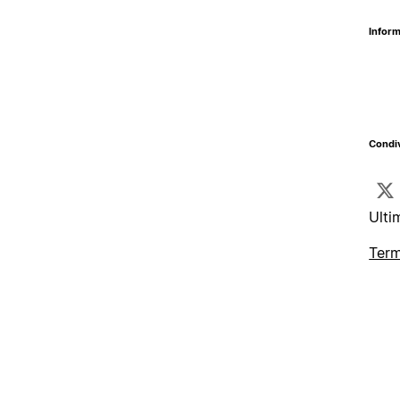
Inform
Condiv
Ulti
Term