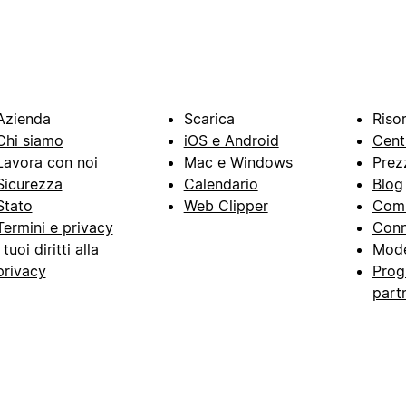
Azienda
Scarica
Riso
Chi siamo
iOS e Android
Cent
Lavora con noi
Mac e Windows
Prez
Sicurezza
Calendario
Blog
Stato
Web Clipper
Com
Termini e privacy
Conn
I tuoi diritti alla
Mode
privacy
Prog
part