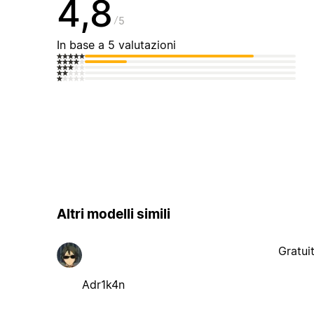
4,8
5
In base a 5 valutazioni
Altri modelli simili
Gratui
Adr1k4n