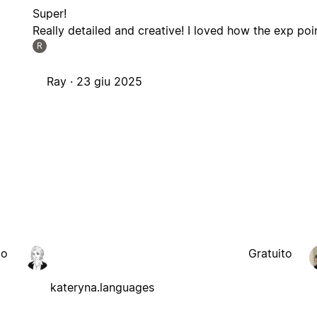
Super!
Really detailed and creative! I loved how the exp poin
R
Ray ·
23 giu 2025
to
Gratuito
kateryna.languages