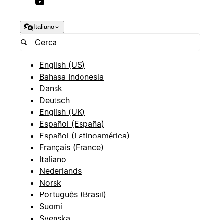
Italiano
English (US)
Bahasa Indonesia
Dansk
Deutsch
English (UK)
Español (España)
Español (Latinoamérica)
Français (France)
Italiano
Nederlands
Norsk
Português (Brasil)
Suomi
Svenska