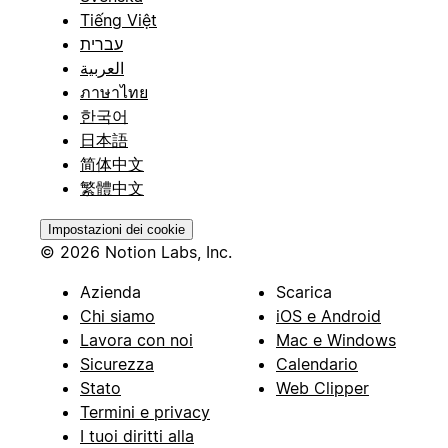
Tiếng Việt
עברית
العربية
ภาษาไทย
한국어
日本語
简体中文
繁體中文
Impostazioni dei cookie
© 2026 Notion Labs, Inc.
Azienda
Scarica
Chi siamo
iOS e Android
Lavora con noi
Mac e Windows
Sicurezza
Calendario
Stato
Web Clipper
Termini e privacy
I tuoi diritti alla