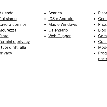
Azienda
Scarica
Riso
Chi siamo
iOS e Android
Cent
Lavora con noi
Mac e Windows
Prez
Sicurezza
Calendario
Blog
Stato
Web Clipper
Com
Termini e privacy
Conn
I tuoi diritti alla
Mode
privacy
Prog
part