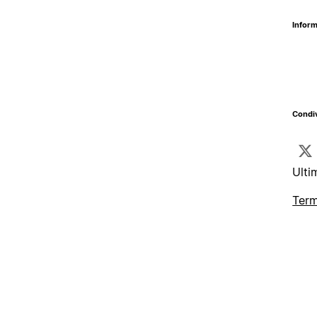
Inform
Condiv
Ulti
Term