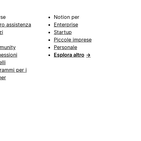
rse
Notion per
ro assistenza
Enterprise
zi
Startup
Piccole imprese
munity
Personale
essioni
Esplora altro
→
lli
rammi per i
ner