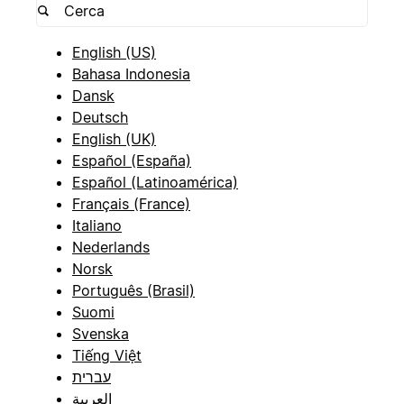
English (US)
Bahasa Indonesia
Dansk
Deutsch
English (UK)
Español (España)
Español (Latinoamérica)
Français (France)
Italiano
Nederlands
Norsk
Português (Brasil)
Suomi
Svenska
Tiếng Việt
עברית
العربية