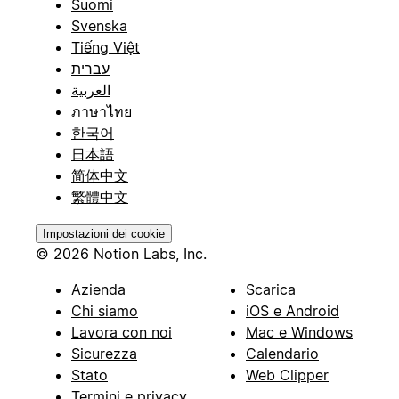
Suomi
Svenska
Tiếng Việt
עברית
العربية
ภาษาไทย
한국어
日本語
简体中文
繁體中文
Impostazioni dei cookie
© 2026 Notion Labs, Inc.
Azienda
Scarica
Chi siamo
iOS e Android
Lavora con noi
Mac e Windows
Sicurezza
Calendario
Stato
Web Clipper
Termini e privacy