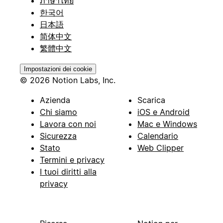
ภาษาไทย
한국어
日本語
简体中文
繁體中文
Impostazioni dei cookie
© 2026 Notion Labs, Inc.
Azienda
Scarica
Chi siamo
iOS e Android
Lavora con noi
Mac e Windows
Sicurezza
Calendario
Stato
Web Clipper
Termini e privacy
I tuoi diritti alla
privacy