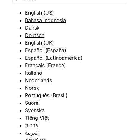
English (US)
Bahasa Indonesia
Dansk
Deutsch
English (UK)
Español (España)
Español (Latinoamérica)
Français (France)
Italiano
Nederlands
Norsk
Português (Brasil)
Suomi
Svenska
Tiếng Việt
עברית
العربية