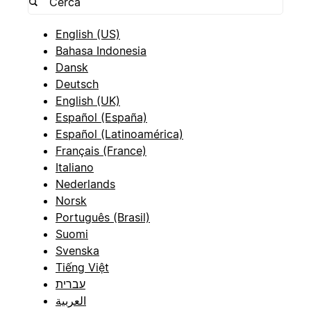
English (US)
Bahasa Indonesia
Dansk
Deutsch
English (UK)
Español (España)
Español (Latinoamérica)
Français (France)
Italiano
Nederlands
Norsk
Português (Brasil)
Suomi
Svenska
Tiếng Việt
עברית
العربية