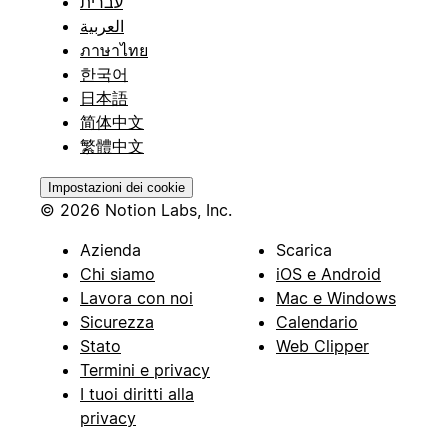
עברית
العربية
ภาษาไทย
한국어
日本語
简体中文
繁體中文
Impostazioni dei cookie
© 2026 Notion Labs, Inc.
Azienda
Scarica
Chi siamo
iOS e Android
Lavora con noi
Mac e Windows
Sicurezza
Calendario
Stato
Web Clipper
Termini e privacy
I tuoi diritti alla
privacy