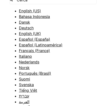
English (US)
Bahasa Indonesia
Dansk
Deutsch
English (UK)
Español (España)
Español (Latinoamérica)
Français (France)
Italiano
Nederlands
Norsk
Português (Brasil)
Suomi
Svenska
Tiếng Việt
עברית
العربية