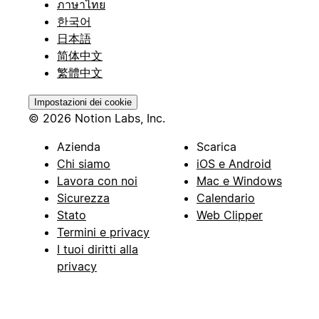
ภาษาไทย
한국어
日本語
简体中文
繁體中文
Impostazioni dei cookie
© 2026 Notion Labs, Inc.
Azienda
Scarica
Chi siamo
iOS e Android
Lavora con noi
Mac e Windows
Sicurezza
Calendario
Stato
Web Clipper
Termini e privacy
I tuoi diritti alla
privacy