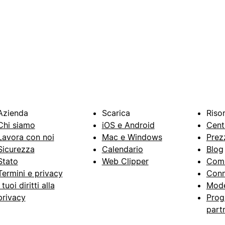
Azienda
Scarica
Riso
Chi siamo
iOS e Android
Cent
Lavora con noi
Mac e Windows
Prez
Sicurezza
Calendario
Blog
Stato
Web Clipper
Com
Termini e privacy
Conn
I tuoi diritti alla
Mode
privacy
Prog
part