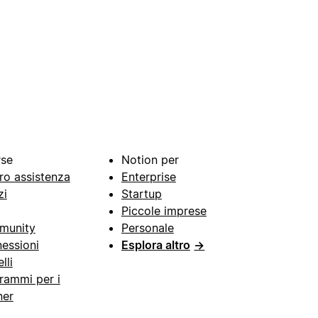
rse
Notion per
ro assistenza
Enterprise
zi
Startup
Piccole imprese
munity
Personale
essioni
Esplora altro
→
lli
rammi per i
ner