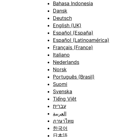
Bahasa Indonesia
Dansk
Deutsch
English (UK)
Español (España)
Español (Latinoamérica)
Français (France)
Italiano
Nederlands
Norsk
Português (Brasil)
Suomi
Svenska
Tiếng Việt
עברית
العربية
ภาษาไทย
한국어
日本語