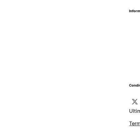
Inform
Condiv
Ulti
Term