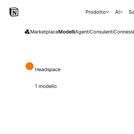
Prodotto
AI
So
Marketplace
Modelli
Agenti
Consulenti
Connessi
Headspace
1 modello