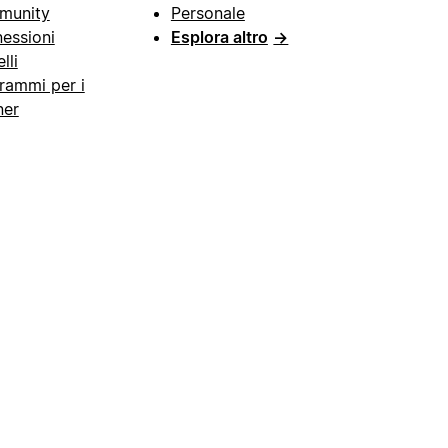
munity
Personale
essioni
Esplora altro
→
lli
rammi per i
ner