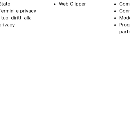
Stato
Web Clipper
Com
Termini e privacy
Conn
I tuoi diritti alla
Mode
privacy
Prog
part