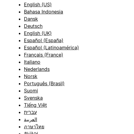
English (US)
Bahasa Indonesia
Dansk
Deutsch
English (UK)
Español (España)
Español (Latinoamérica)
Français (France)
Italiano
Nederlands
Norsk
Português (Brasil)
Suomi
Svenska
Tiếng Việt
עברית
العربية
ภาษาไทย
한국어