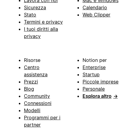
Lavora con noi
Mac e Windows
Sicurezza
Calendario
Stato
Web Clipper
Termini e privacy
I tuoi diritti alla
privacy
Risorse
Notion per
Centro
Enterprise
assistenza
Startup
Prezzi
Piccole imprese
Blog
Personale
Community
Esplora altro
→
Connessioni
Modelli
Programmi per i
partner