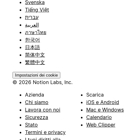
Svenska
Tiếng Việt
עברית
العربية
ภาษาไทย
한국어
日本語
简体中文
繁體中文
Impostazioni dei cookie
© 2026 Notion Labs, Inc.
Azienda
Scarica
Chi siamo
iOS e Android
Lavora con noi
Mac e Windows
Sicurezza
Calendario
Stato
Web Clipper
Termini e privacy
I tuoi diritti alla