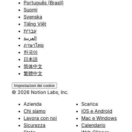
Português (Brasil)
Suomi
Svenska
Tiếng Việt
עברית
العربية
ภาษาไทย
한국어
日本語
简体中文
繁體中文
Impostazioni dei cookie
© 2026 Notion Labs, Inc.
Azienda
Scarica
Chi siamo
iOS e Android
Lavora con noi
Mac e Windows
Sicurezza
Calendario