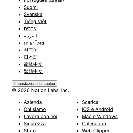
Português (Brasil)
Suomi
Svenska
Tiếng Việt
עברית
العربية
ภาษาไทย
한국어
日本語
简体中文
繁體中文
Impostazioni dei cookie
© 2026 Notion Labs, Inc.
Azienda
Scarica
Chi siamo
iOS e Android
Lavora con noi
Mac e Windows
Sicurezza
Calendario
Stato
Web Clipper