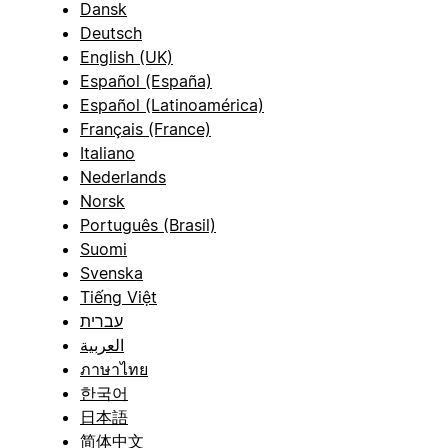
Dansk
Deutsch
English (UK)
Español (España)
Español (Latinoamérica)
Français (France)
Italiano
Nederlands
Norsk
Português (Brasil)
Suomi
Svenska
Tiếng Việt
עברית
العربية
ภาษาไทย
한국어
日本語
简体中文