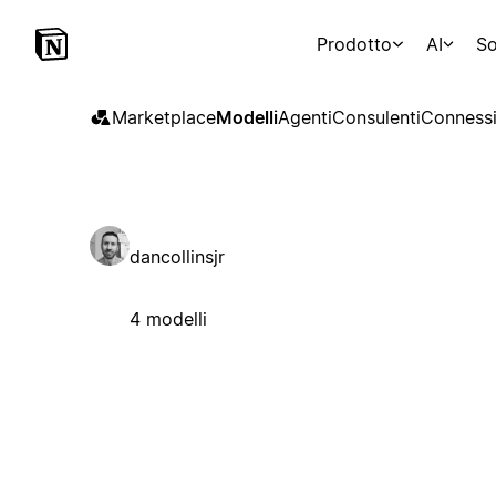
Prodotto
AI
So
Marketplace
Modelli
Agenti
Consulenti
Connessi
dancollinsjr
4 modelli