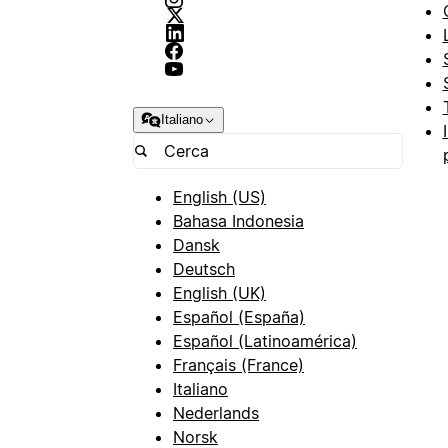
Italiano
English (US)
Bahasa Indonesia
Dansk
Deutsch
English (UK)
Español (España)
Español (Latinoamérica)
Français (France)
Italiano
Nederlands
Norsk