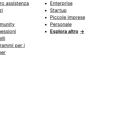
ro assistenza
Enterprise
zi
Startup
Piccole imprese
munity
Personale
essioni
Esplora altro
→
lli
rammi per i
ner