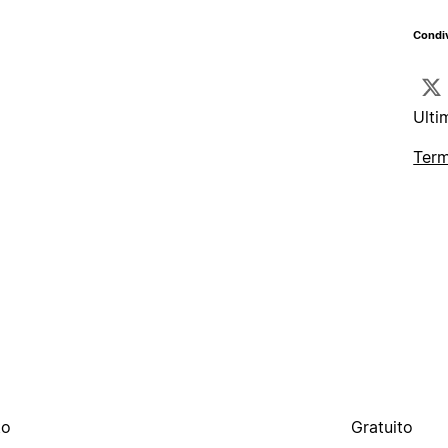
Condiv
Ulti
Term
to
Gratuito