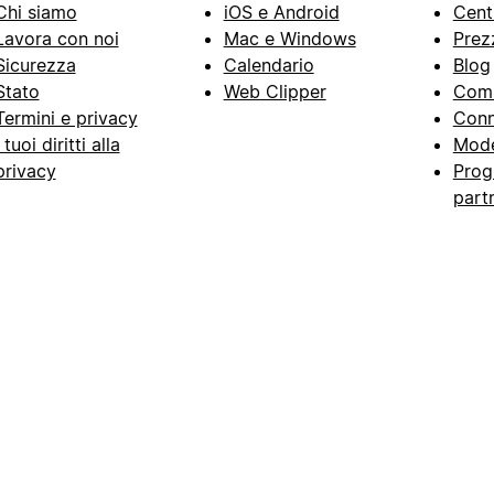
Chi siamo
iOS e Android
Cent
Lavora con noi
Mac e Windows
Prez
Sicurezza
Calendario
Blog
Stato
Web Clipper
Com
Termini e privacy
Conn
I tuoi diritti alla
Mode
privacy
Prog
part