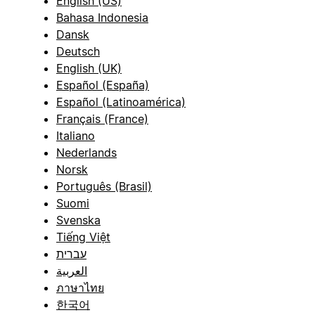
English (US)
Bahasa Indonesia
Dansk
Deutsch
English (UK)
Español (España)
Español (Latinoamérica)
Français (France)
Italiano
Nederlands
Norsk
Português (Brasil)
Suomi
Svenska
Tiếng Việt
עברית
العربية
ภาษาไทย
한국어