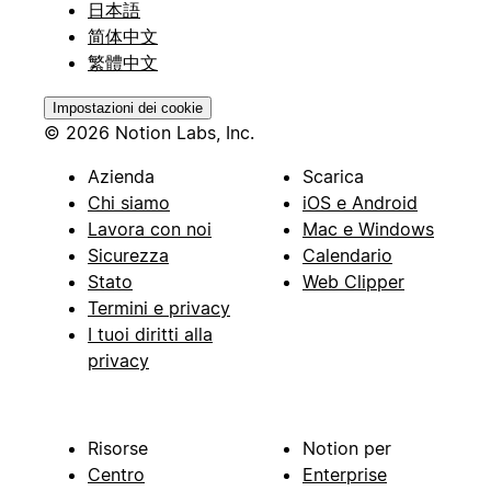
日本語
简体中文
繁體中文
Impostazioni dei cookie
© 2026 Notion Labs, Inc.
Azienda
Scarica
Chi siamo
iOS e Android
Lavora con noi
Mac e Windows
Sicurezza
Calendario
Stato
Web Clipper
Termini e privacy
I tuoi diritti alla
privacy
Risorse
Notion per
Centro
Enterprise