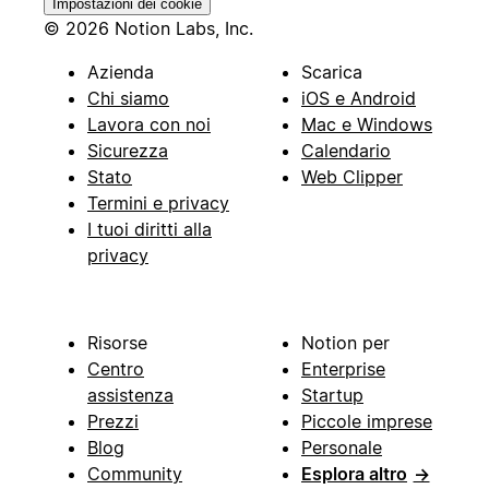
Impostazioni dei cookie
© 2026 Notion Labs, Inc.
Azienda
Scarica
Chi siamo
iOS e Android
Lavora con noi
Mac e Windows
Sicurezza
Calendario
Stato
Web Clipper
Termini e privacy
I tuoi diritti alla
privacy
Risorse
Notion per
Centro
Enterprise
assistenza
Startup
Prezzi
Piccole imprese
Blog
Personale
Community
Esplora altro
→