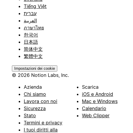
Tiếng Việt
עברית
العربية
ภาษาไทย
한국어
日本語
简体中文
繁體中文
Impostazioni dei cookie
© 2026 Notion Labs, Inc.
Azienda
Scarica
Chi siamo
iOS e Android
Lavora con noi
Mac e Windows
Sicurezza
Calendario
Stato
Web Clipper
Termini e privacy
I tuoi diritti alla