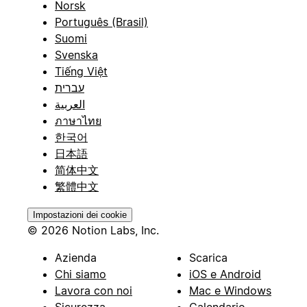
Norsk
Português (Brasil)
Suomi
Svenska
Tiếng Việt
עברית
العربية
ภาษาไทย
한국어
日本語
简体中文
繁體中文
Impostazioni dei cookie
© 2026 Notion Labs, Inc.
Azienda
Scarica
Chi siamo
iOS e Android
Lavora con noi
Mac e Windows
Sicurezza
Calendario