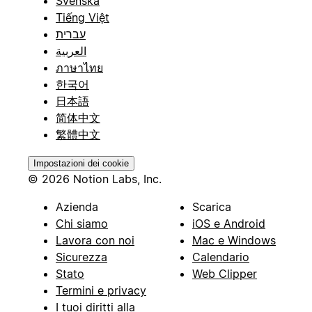
Svenska
Tiếng Việt
עברית
العربية
ภาษาไทย
한국어
日本語
简体中文
繁體中文
Impostazioni dei cookie
© 2026 Notion Labs, Inc.
Azienda
Scarica
Chi siamo
iOS e Android
Lavora con noi
Mac e Windows
Sicurezza
Calendario
Stato
Web Clipper
Termini e privacy
I tuoi diritti alla