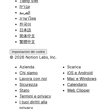
Tiếng Việt
עברית
العربية
ภาษาไทย
한국어
日本語
简体中文
繁體中文
Impostazioni dei cookie
© 2026 Notion Labs, Inc.
Azienda
Scarica
Chi siamo
iOS e Android
Lavora con noi
Mac e Windows
Sicurezza
Calendario
Stato
Web Clipper
Termini e privacy
I tuoi diritti alla
privacy