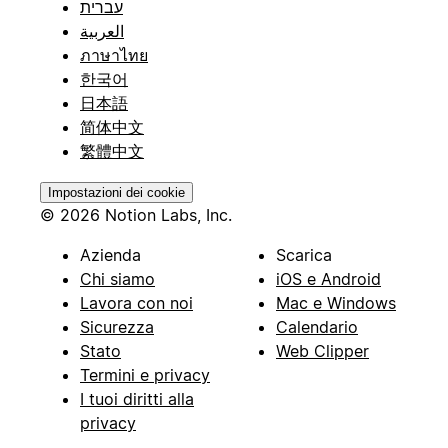
עברית
العربية
ภาษาไทย
한국어
日本語
简体中文
繁體中文
Impostazioni dei cookie
© 2026 Notion Labs, Inc.
Azienda
Scarica
Chi siamo
iOS e Android
Lavora con noi
Mac e Windows
Sicurezza
Calendario
Stato
Web Clipper
Termini e privacy
I tuoi diritti alla
privacy