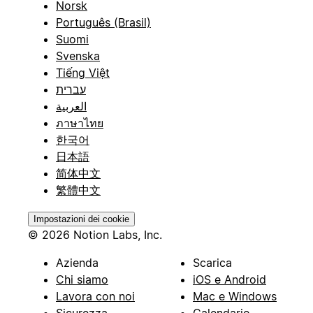
Norsk
Português (Brasil)
Suomi
Svenska
Tiếng Việt
עברית
العربية
ภาษาไทย
한국어
日本語
简体中文
繁體中文
Impostazioni dei cookie
© 2026 Notion Labs, Inc.
Azienda
Scarica
Chi siamo
iOS e Android
Lavora con noi
Mac e Windows
Sicurezza
Calendario