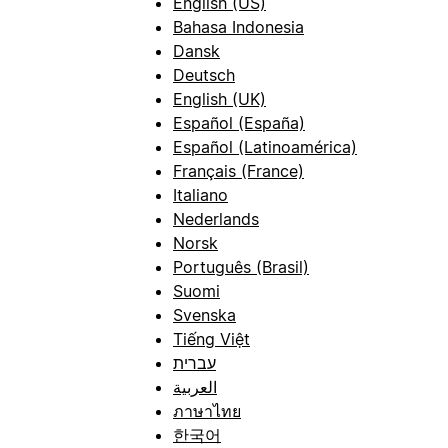
English (US)
Bahasa Indonesia
Dansk
Deutsch
English (UK)
Español (España)
Español (Latinoamérica)
Français (France)
Italiano
Nederlands
Norsk
Português (Brasil)
Suomi
Svenska
Tiếng Việt
עברית
العربية
ภาษาไทย
한국어