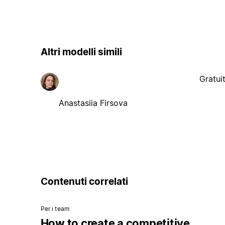
Altri modelli simili
Gratui
Anastasiia Firsova
Contenuti correlati
Per i team
How to create a competitive