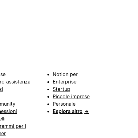
rse
Notion per
ro assistenza
Enterprise
zi
Startup
Piccole imprese
munity
Personale
essioni
Esplora altro
→
lli
rammi per i
ner