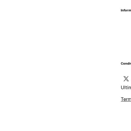
Inform
Condiv
Ulti
Term