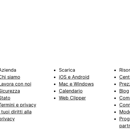
Azienda
Scarica
Riso
Chi siamo
iOS e Android
Cent
Lavora con noi
Mac e Windows
Prez
Sicurezza
Calendario
Blog
Stato
Web Clipper
Com
Termini e privacy
Conn
I tuoi diritti alla
Mode
privacy
Prog
part